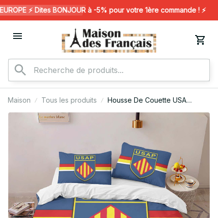
ROPE ⚡️ Dites BONJOUR à -5% pour votre 1ère commande ! ⚡️
Maison
Tous les produits
Housse De Couette USA
Perpignan Rugby Club 08
Parure de lit Ensemble De
Literie