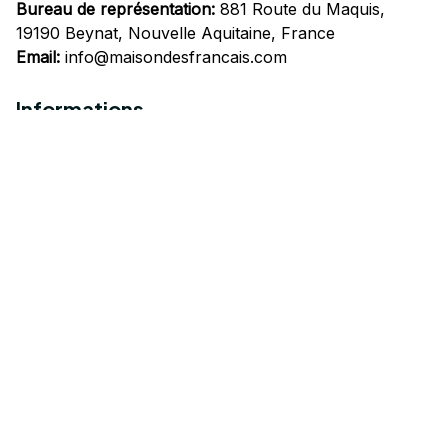
Bureau de représentation:
 881 Route du Maquis, 
19190 Beynat, Nouvelle Aquitaine, France
Email:
info@maisondesfrancais.com
Informations
À propos de nous
Suivre Votre Commande
Questions fréquemment posées
Nous contacter
Mentions Légales
Politique de confidentialité
Conditions Générales d'Utilisation
Expédition et livraison