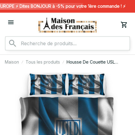
OPE ⚡️ Dites BONJOUR à -5% pour votre 1ère commande ! ⚡️
Maison
Tous les produits
Housse De Couette USL
Dunkerque 05 Parure de lit
Ensemble De Literie