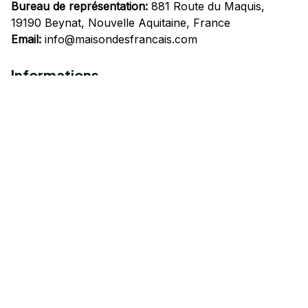
Bureau de représentation:
 881 Route du Maquis, 
19190 Beynat, Nouvelle Aquitaine, France
Email:
info@maisondesfrancais.com
Informations
À propos de nous
Suivre Votre Commande
Questions fréquemment posées
Nous contacter
Mentions Légales
Politique de confidentialité
Conditions Générales d'Utilisation
Expédition et livraison