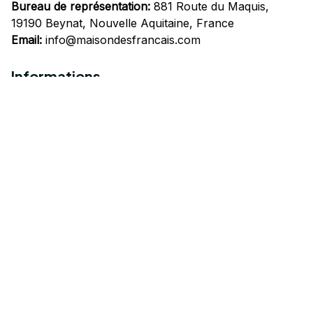
Bureau de représentation:
 881 Route du Maquis, 
19190 Beynat, Nouvelle Aquitaine, France
Email:
info@maisondesfrancais.com
Informations
À propos de nous
Suivre Votre Commande
Questions fréquemment posées
Nous contacter
Mentions Légales
Politique de confidentialité
Conditions Générales d'Utilisation
Expédition et livraison