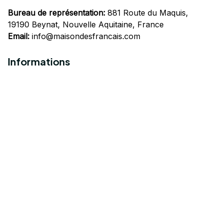
Bureau de représentation:
 881 Route du Maquis, 
19190 Beynat, Nouvelle Aquitaine, France
Email:
info@maisondesfrancais.com
Informations
À propos de nous
Suivre Votre Commande
Questions fréquemment posées
Nous contacter
Mentions Légales
Politique de confidentialité
Conditions Générales d'Utilisation