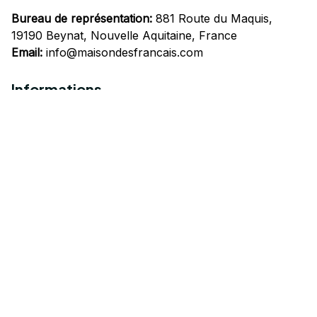
Bureau de représentation:
 881 Route du Maquis, 
19190 Beynat, Nouvelle Aquitaine, France
Email:
info@maisondesfrancais.com
Informations
À propos de nous
Suivre Votre Commande
Questions fréquemment posées
Nous contacter
Mentions Légales
Politique de confidentialité
Conditions Générales d'Utilisation