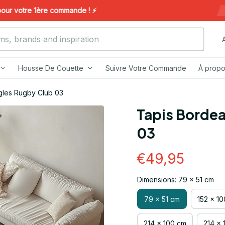
votre 1ère commande ! ⚡️
Housse De Couette
Suivre Votre Commande
À propo
gles Rugby Club 03
Tapis Bordea
03
€49,95
Dimensions: 79 x 51 cm
79 x 51 cm
152 x 1
214 x 100 cm
214 x 