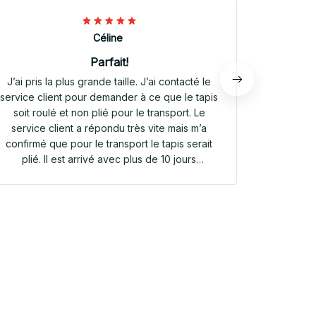
Céline
Parfait!
J’ai pris la plus grande taille. J’ai contacté le
Envoi rap
service client pour demander à ce que le tapis
tapis rep
soit roulé et non plié pour le transport. Le
service client a répondu très vite mais m’a
confirmé que pour le transport le tapis serait
plié. Il est arrivé avec plus de 10 jours
d’avance. Il était plié dans une valisette en
toile. Il a repris sa forme en quelques heures!
Et le motif est parfait. Même le dessous
antidérapant du tapis est très joli! Je suis
extrêmement satisfaite de mon achat!!! Merci
beaucoup