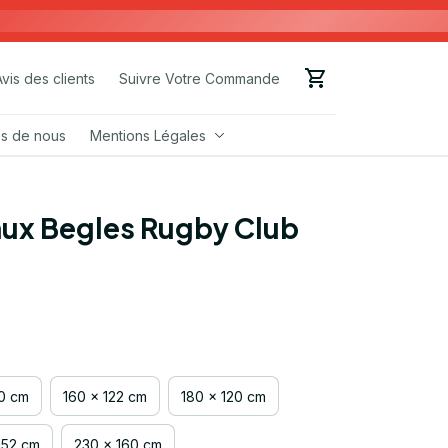
Avis des clients
Suivre Votre Commande
s de nous
Mentions Légales
ux Begles Rugby Club 
00 cm
160 x 122 cm
180 x 120 cm
152 cm
230 x 160 cm