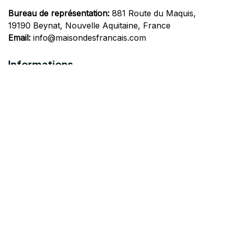
Bureau de représentation:
 881 Route du Maquis, 
19190 Beynat, Nouvelle Aquitaine, France
Email:
info@maisondesfrancais.com
Informations
À propos de nous
Suivre Votre Commande
Questions fréquemment posées
Nous contacter
Mentions Légales
Politique de confidentialité
Conditions Générales d'Utilisation