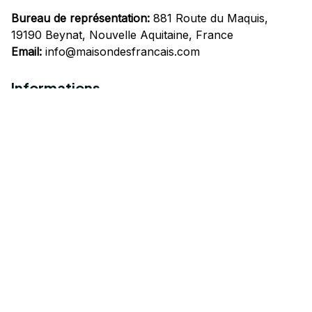
Bureau de représentation:
 881 Route du Maquis, 
19190 Beynat, Nouvelle Aquitaine, France
Email:
info@maisondesfrancais.com
Informations
À propos de nous
Suivre Votre Commande
Questions fréquemment posées
Nous contacter
Mentions Légales
Politique de confidentialité
Conditions Générales d'Utilisation