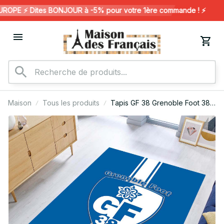
PE ⚡️ Dites BONJOUR à -5% pour votre 1ère commande ! ⚡️
Maison
Tous les produits
Tapis GF 38 Grenoble Foot 38
FC 08