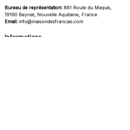
Bureau de représentation:
 881 Route du Maquis, 
19190 Beynat, Nouvelle Aquitaine, France
Email:
info@maisondesfrancais.com
Informations
À propos de nous
Suivre Votre Commande
Questions fréquemment posées
Nous contacter
Mentions Légales
Politique de confidentialité
Conditions Générales d'Utilisation