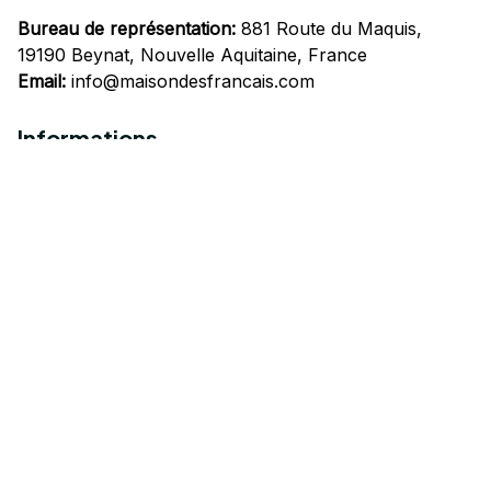
Bureau de représentation:
 881 Route du Maquis, 
19190 Beynat, Nouvelle Aquitaine, France
Email:
info@maisondesfrancais.com
Informations
À propos de nous
Suivre Votre Commande
Questions fréquemment posées
Nous contacter
Mentions Légales
Politique de confidentialité
Conditions Générales d'Utilisation