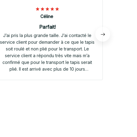
Céline
Parfait!
J’ai pris la plus grande taille. J’ai contacté le
Envoi rap
service client pour demander à ce que le tapis
tapis rep
soit roulé et non plié pour le transport. Le
service client a répondu très vite mais m’a
confirmé que pour le transport le tapis serait
plié. Il est arrivé avec plus de 10 jours
d’avance. Il était plié dans une valisette en
toile. Il a repris sa forme en quelques heures!
Et le motif est parfait. Même le dessous
antidérapant du tapis est très joli! Je suis
extrêmement satisfaite de mon achat!!! Merci
beaucoup