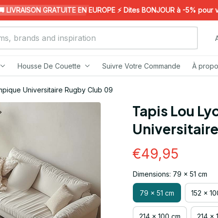
IVRAISON GRATUITE EN EUROPE ⚡️ Dites BONJOUR à -5% pour votre 
Housse De Couette
Suivre Votre Commande
À propo
mpique Universitaire Rugby Club 09
Tapis Lou Ly
Universitair
€49,95
Dimensions: 79 x 51 cm
79 x 51 cm
152 x 1
214 x 100 cm
214 x 