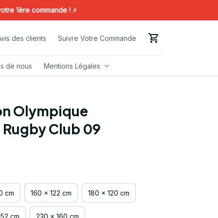
1ère commande ! ⚡️
Avis des clients
Suivre Votre Commande
s de nous
Mentions Légales
on Olympique 
e Rugby Club 09
00 cm
160 x 122 cm
180 x 120 cm
152 cm
230 x 160 cm