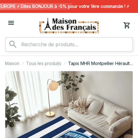
ROPE ⚡️ Dites BONJOUR à -5% pour votre 1ère commande ! ⚡️
Maison
Tous les produits
Tapis MHR Montpellier Hérault
Rugby Club 09