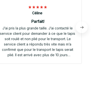
Céline
Parfait!
J’ai pris la plus grande taille. J’ai contacté le
Envoi rap
service client pour demander à ce que le tapis
tapis rep
soit roulé et non plié pour le transport. Le
service client a répondu très vite mais m’a
confirmé que pour le transport le tapis serait
plié. Il est arrivé avec plus de 10 jours
d’avance. Il était plié dans une valisette en
toile. Il a repris sa forme en quelques heures!
Et le motif est parfait. Même le dessous
antidérapant du tapis est très joli! Je suis
extrêmement satisfaite de mon achat!!! Merci
beaucoup