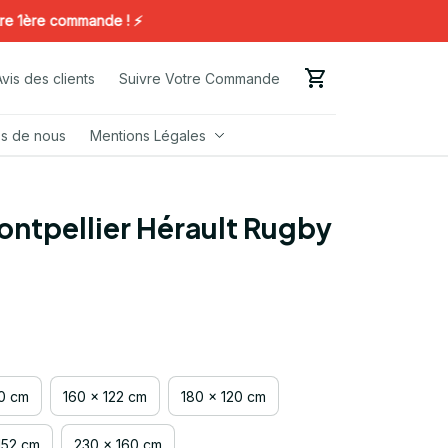
re commande ! ⚡️
Avis des clients
Suivre Votre Commande
s de nous
Mentions Légales
ntpellier Hérault Rugby 
00 cm
160 x 122 cm
180 x 120 cm
152 cm
230 x 160 cm