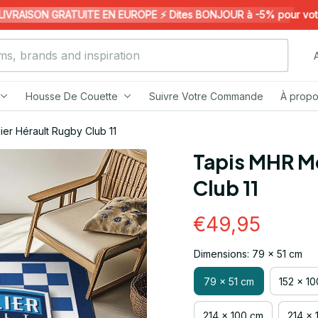
RAISON GRATUITE EN EUROPE ⚡️ Dites BONJOUR à -5% pour votre 1è
Housse De Couette
Suivre Votre Commande
À propo
er Hérault Rugby Club 11
Tapis MHR Mo
Club 11
€49,95
Dimensions: 79 x 51 cm
79 x 51 cm
152 x 1
214 x 100 cm
214 x 