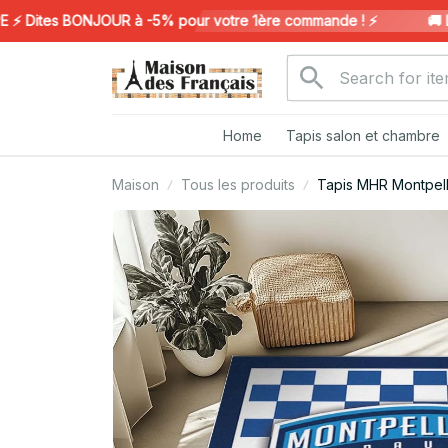
Dites BONJOUR à -5% pour votre 1ère commande ! ⚡️
🚚 LIV
Home
Tapis salon et chambre
Maison
Tous les produits
Tapis MHR Montpelli