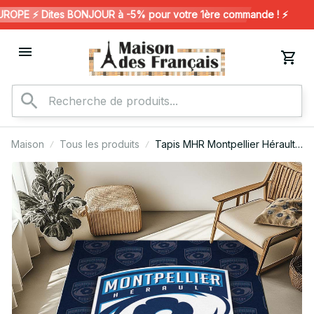
PE ⚡️ Dites BONJOUR à -5% pour votre 1ère commande ! ⚡️
Maison
Tous les produits
Tapis MHR Montpellier Hérault
Rugby Club 12