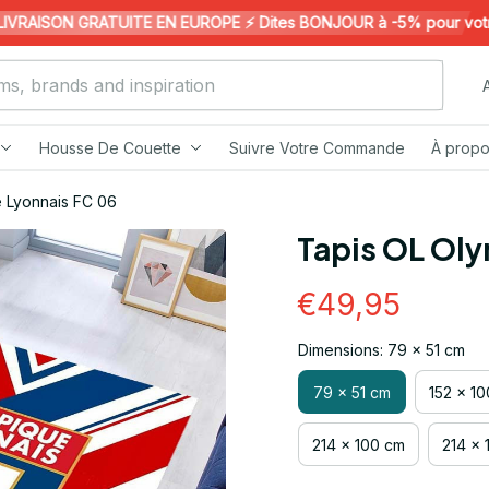
RAISON GRATUITE EN EUROPE ⚡️ Dites BONJOUR à -5% pour votre 1è
Housse De Couette
Suivre Votre Commande
À propo
 Lyonnais FC 06
Tapis OL Ol
€49,95
Dimensions: 79 x 51 cm
79 x 51 cm
152 x 1
214 x 100 cm
214 x 