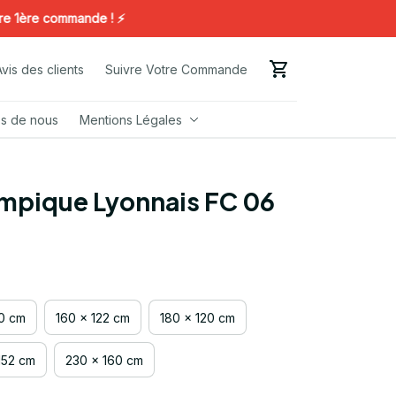
re commande ! ⚡️
Avis des clients
Suivre Votre Commande
s de nous
Mentions Légales
ympique Lyonnais FC 06
00 cm
160 x 122 cm
180 x 120 cm
152 cm
230 x 160 cm