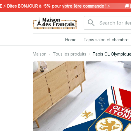
Dites BONJOUR à -5% pour votre 1ère commande ! ⚡️
🚚 LIV
Home
Tapis salon et chambre
Maison
Tous les produits
Tapis OL Olympique