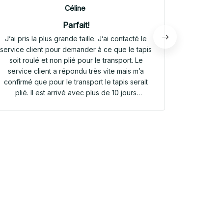
Céline
Parfait!
J’ai pris la plus grande taille. J’ai contacté le
Envoi rap
service client pour demander à ce que le tapis
tapis rep
soit roulé et non plié pour le transport. Le
service client a répondu très vite mais m’a
confirmé que pour le transport le tapis serait
plié. Il est arrivé avec plus de 10 jours
d’avance. Il était plié dans une valisette en
toile. Il a repris sa forme en quelques heures!
Et le motif est parfait. Même le dessous
antidérapant du tapis est très joli! Je suis
extrêmement satisfaite de mon achat!!! Merci
beaucoup