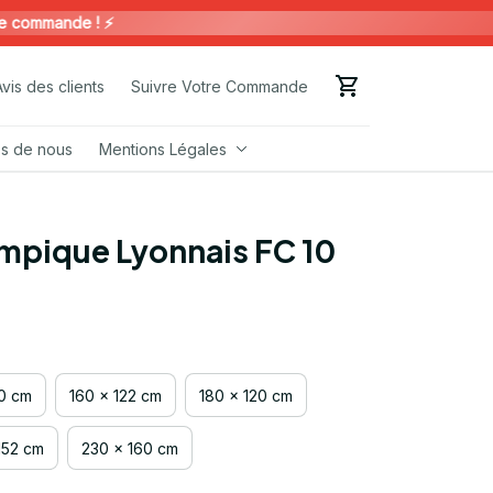
ommande ! ⚡️
Avis des clients
Suivre Votre Commande
s de nous
Mentions Légales
mpique Lyonnais FC 10
00 cm
160 x 122 cm
180 x 120 cm
152 cm
230 x 160 cm