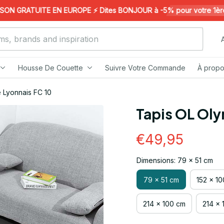
N GRATUITE EN EUROPE ⚡️ Dites BONJOUR à -5% pour votre 1ère c
Housse De Couette
Suivre Votre Commande
À propo
 Lyonnais FC 10
Tapis OL Oly
€49,95
Dimensions: 79 x 51 cm
79 x 51 cm
152 x 1
214 x 100 cm
214 x 