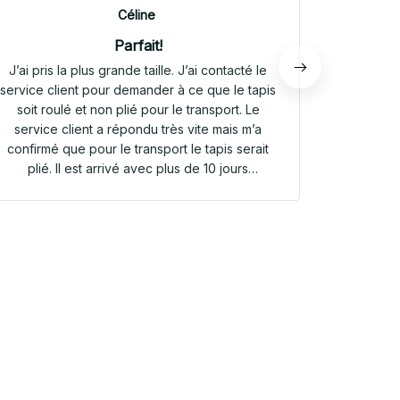
Céline
Parfait!
J’ai pris la plus grande taille. J’ai contacté le
Envoi rap
service client pour demander à ce que le tapis
tapis rep
soit roulé et non plié pour le transport. Le
service client a répondu très vite mais m’a
confirmé que pour le transport le tapis serait
plié. Il est arrivé avec plus de 10 jours
d’avance. Il était plié dans une valisette en
toile. Il a repris sa forme en quelques heures!
Et le motif est parfait. Même le dessous
antidérapant du tapis est très joli! Je suis
extrêmement satisfaite de mon achat!!! Merci
beaucoup