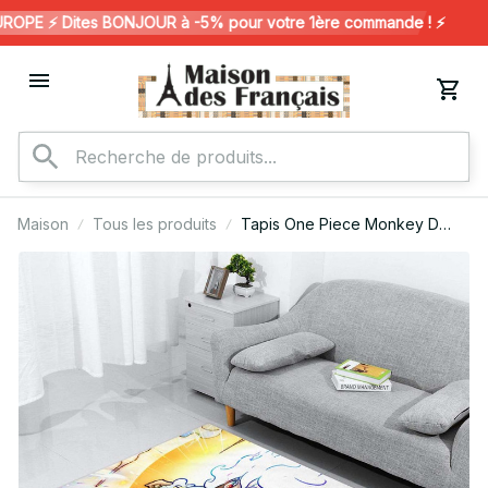
PE ⚡️ Dites BONJOUR à -5% pour votre 1ère commande ! ⚡️
Maison
Tous les produits
Tapis One Piece Monkey D
Luffy Gear 5 24 Tapis de
chambre