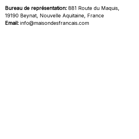
Bureau de représentation:
 881 Route du Maquis, 
19190 Beynat, Nouvelle Aquitaine, France
Email:
info@maisondesfrancais.com
Informations
À propos de nous
Suivre Votre Commande
Questions fréquemment posées
Nous contacter
Mentions Légales
Politique de confidentialité
Conditions Générales d'Utilisation