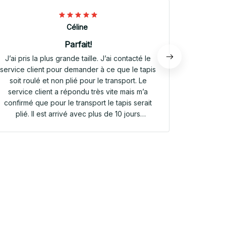
Céline
Parfait!
J’ai pris la plus grande taille. J’ai contacté le
Envoi rap
service client pour demander à ce que le tapis
tapis rep
soit roulé et non plié pour le transport. Le
service client a répondu très vite mais m’a
confirmé que pour le transport le tapis serait
plié. Il est arrivé avec plus de 10 jours
d’avance. Il était plié dans une valisette en
toile. Il a repris sa forme en quelques heures!
Et le motif est parfait. Même le dessous
antidérapant du tapis est très joli! Je suis
extrêmement satisfaite de mon achat!!! Merci
beaucoup