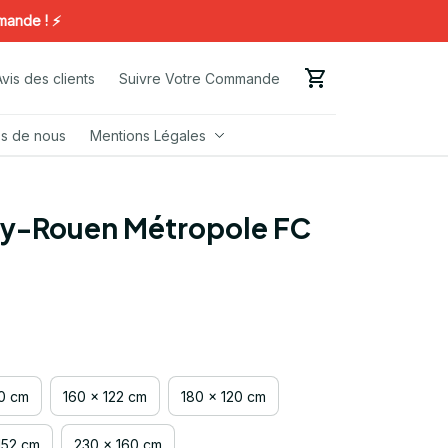
 ! ⚡️
Avis des clients
Suivre Votre Commande
s de nous
Mentions Légales
ly-Rouen Métropole FC 
00 cm
160 x 122 cm
180 x 120 cm
152 cm
230 x 160 cm