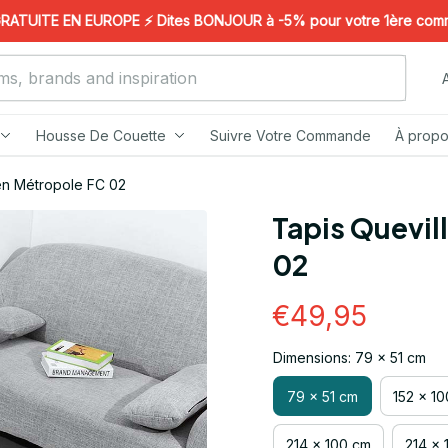
UITE EN EUROPE ⚡️ Dites BONJOUR à -5% pour votre 1ère commande
Housse De Couette
Suivre Votre Commande
À propo
en Métropole FC 02
Tapis Quevil
02
€49,95
Dimensions: 79 x 51 cm
79 x 51 cm
152 x 1
214 x 100 cm
214 x 