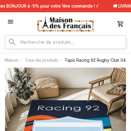
s BONJOUR à -5% pour votre 1ère commande ! ⚡️
🚚 LIVRAIS
Maison
Tous les produits
Tapis Racing 92 Rugby Club 04