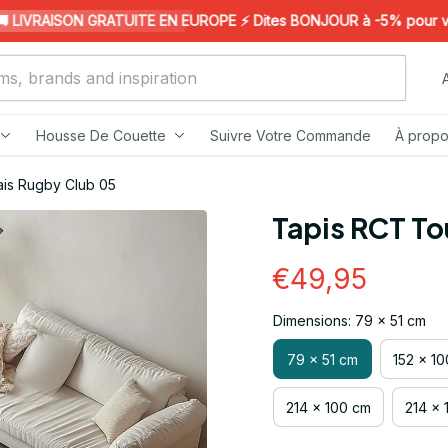
IVRAISON GRATUITE EN EUROPE ⚡️ Dites BONJOUR à -5% pour votre 
Housse De Couette
Suivre Votre Commande
À propo
is Rugby Club 05
Tapis RCT To
€49,95
Dimensions: 79 x 51 cm
79 x 51 cm
152 x 1
214 x 100 cm
214 x 