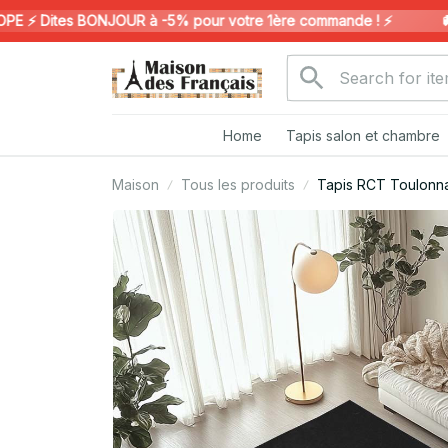
️ Dites BONJOUR à -5% pour votre 1ère commande ! ⚡️
🚚 L
Home
Tapis salon et chambre
Maison
Tous les produits
Tapis RCT Toulonna