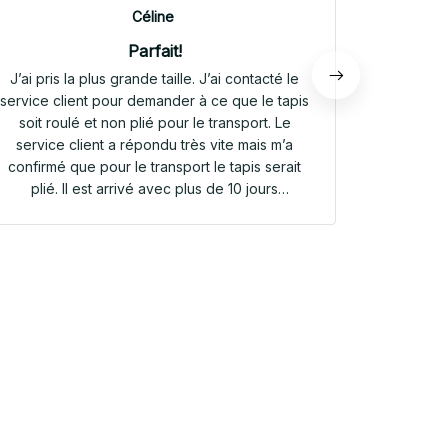
Céline
Parfait!
J’ai pris la plus grande taille. J’ai contacté le
Envoi rap
service client pour demander à ce que le tapis
tapis rep
soit roulé et non plié pour le transport. Le
service client a répondu très vite mais m’a
confirmé que pour le transport le tapis serait
plié. Il est arrivé avec plus de 10 jours
d’avance. Il était plié dans une valisette en
toile. Il a repris sa forme en quelques heures!
Et le motif est parfait. Même le dessous
antidérapant du tapis est très joli! Je suis
extrêmement satisfaite de mon achat!!! Merci
beaucoup