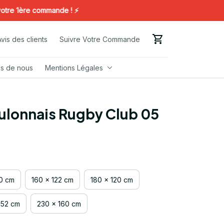
1ère commande ! ⚡️
Avis des clients
Suivre Votre Commande
s de nous
Mentions Légales
ulonnais Rugby Club 05
00 cm
160 x 122 cm
180 x 120 cm
152 cm
230 x 160 cm