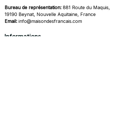
Bureau de représentation:
 881 Route du Maquis, 
19190 Beynat, Nouvelle Aquitaine, France
Email:
info@maisondesfrancais.com
Informations
À propos de nous
Suivre Votre Commande
Questions fréquemment posées
Nous contacter
Mentions Légales
Politique de confidentialité
Conditions Générales d'Utilisation