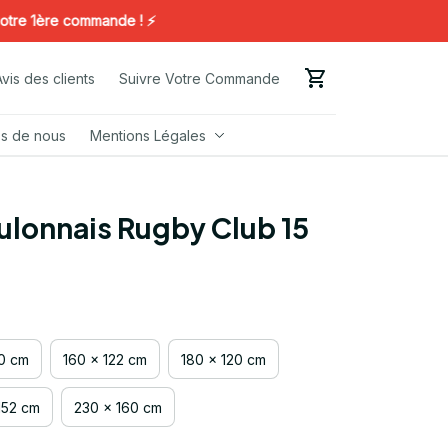
1ère commande ! ⚡️
Avis des clients
Suivre Votre Commande
s de nous
Mentions Légales
ulonnais Rugby Club 15
00 cm
160 x 122 cm
180 x 120 cm
152 cm
230 x 160 cm