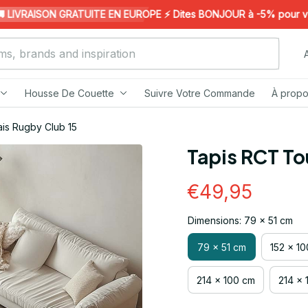
IVRAISON GRATUITE EN EUROPE ⚡️ Dites BONJOUR à -5% pour votre 
Housse De Couette
Suivre Votre Commande
À propo
is Rugby Club 15
Tapis RCT To
€49,95
Dimensions: 79 x 51 cm
79 x 51 cm
152 x 1
214 x 100 cm
214 x 