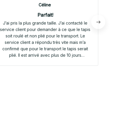
Céline
Parfait!
J’ai pris la plus grande taille. J’ai contacté le
Envoi rap
service client pour demander à ce que le tapis
tapis rep
soit roulé et non plié pour le transport. Le
service client a répondu très vite mais m’a
confirmé que pour le transport le tapis serait
plié. Il est arrivé avec plus de 10 jours
d’avance. Il était plié dans une valisette en
toile. Il a repris sa forme en quelques heures!
Et le motif est parfait. Même le dessous
antidérapant du tapis est très joli! Je suis
extrêmement satisfaite de mon achat!!! Merci
beaucoup