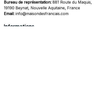
Bureau de représentation:
 881 Route du Maquis, 
19190 Beynat, Nouvelle Aquitaine, France
Email:
info@maisondesfrancais.com
Informations
À propos de nous
Suivre Votre Commande
Questions fréquemment posées
Nous contacter
Mentions Légales
Politique de confidentialité
Conditions Générales d'Utilisation
Expédition et livraison