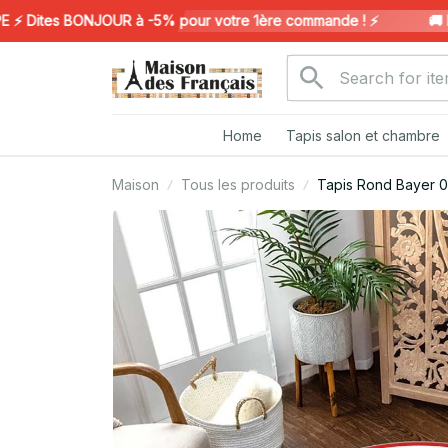
ites BONJOUR à -5% pour votre 1ère commande ! ⚡️
🚚 LIV
Home
Tapis salon et chambre
Maison
Tous les produits
Tapis Rond Bayer 