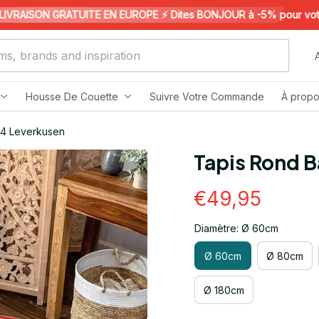
RAISON GRATUITE EN EUROPE ⚡️ Dites BONJOUR à -5% pour votre 1è
Housse De Couette
Suivre Votre Commande
À propo
04 Leverkusen
Tapis Rond B
€49,95
Diamètre: Ø 60cm
Ø 60cm
Ø 80cm
Ø 180cm