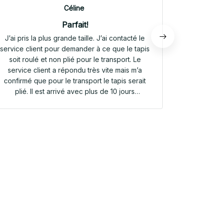
Céline
Parfait!
J’ai pris la plus grande taille. J’ai contacté le
Envoi rap
service client pour demander à ce que le tapis
tapis rep
soit roulé et non plié pour le transport. Le
service client a répondu très vite mais m’a
confirmé que pour le transport le tapis serait
plié. Il est arrivé avec plus de 10 jours
d’avance. Il était plié dans une valisette en
toile. Il a repris sa forme en quelques heures!
Et le motif est parfait. Même le dessous
antidérapant du tapis est très joli! Je suis
extrêmement satisfaite de mon achat!!! Merci
beaucoup