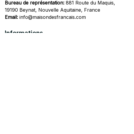
Bureau de représentation:
 881 Route du Maquis, 
19190 Beynat, Nouvelle Aquitaine, France
Email:
info@maisondesfrancais.com
Informations
À propos de nous
Suivre Votre Commande
Questions fréquemment posées
Nous contacter
Mentions Légales
Politique de confidentialité
Conditions Générales d'Utilisation
Expédition et livraison