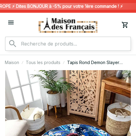
E ⚡️ Dites BONJOUR à -5% pour votre 1ère commande ! ⚡️

Maison
Tous les produits
Tapis Rond Demon Slayer
Kimetsu no Yaiba Tanjiro
Kamado 101