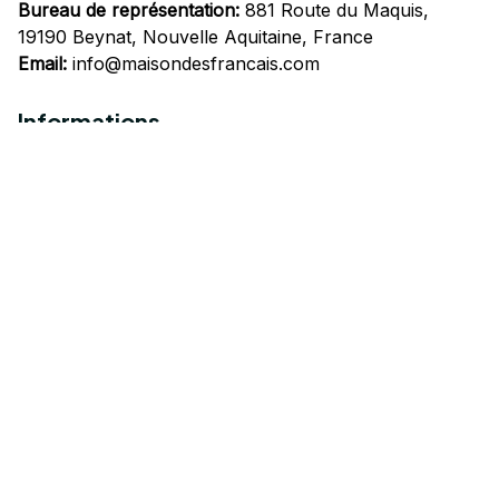
Bureau de représentation:
 881 Route du Maquis, 
19190 Beynat, Nouvelle Aquitaine, France
Email:
info@maisondesfrancais.com
Informations
À propos de nous
Suivre Votre Commande
Questions fréquemment posées
Nous contacter
Mentions Légales
Politique de confidentialité
Conditions Générales d'Utilisation
Expédition et livraison