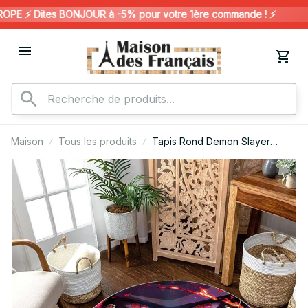
E ⚡️ Dites BONJOUR à -5% pour votre 1ère commande ! ⚡️

Maison
Tous les produits
Tapis Rond Demon Slayer
Kimetsu no Yaiba Tous les
Personnages 102