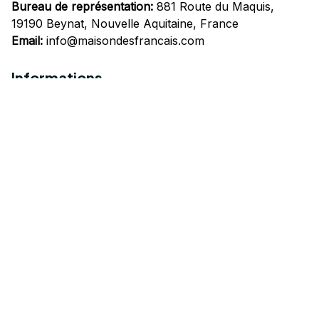
Bureau de représentation:
 881 Route du Maquis, 
19190 Beynat, Nouvelle Aquitaine, France
Email:
info@maisondesfrancais.com
Informations
À propos de nous
Suivre Votre Commande
Questions fréquemment posées
Nous contacter
Mentions Légales
Politique de confidentialité
Conditions Générales d'Utilisation
Expédition et livraison