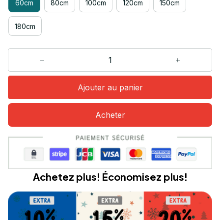
60cm
80cm
100cm
120cm
150cm
180cm
Ajouter au panier
Acheter
Achetez plus! Économisez plus!