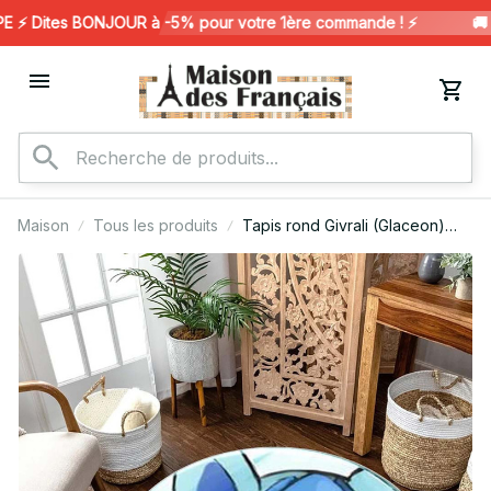
️ Dites BONJOUR à -5% pour votre 1ère commande ! ⚡️
🚚 
Maison
Tous les produits
Tapis rond Givrali (Glaceon)
Evoli Pokémon 3