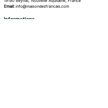
19190 Beynat, Nouvelle Aquitaine, France
Email:
info@maisondesfrancais.com
Informations
À propos de nous
Suivre Votre Commande
Questions fréquemment posées
Nous contacter
Mentions Légales
Politique de confidentialité
Conditions Générales d'Utilisation
Expédition et livraison