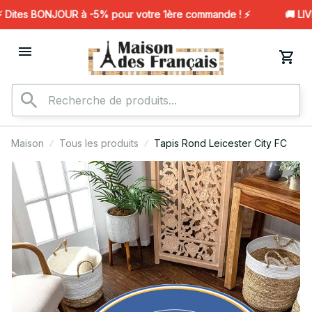
ites BONJOUR à -5% pour votre 1ère commande ! ⚡️
🚚 LIV
Maison
Tous les produits
Tapis Rond Leicester City FC