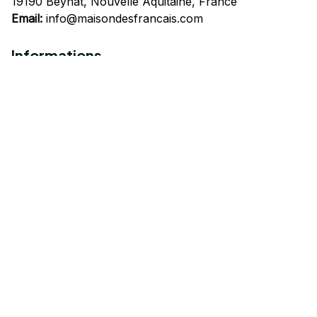
19190 Beynat, Nouvelle Aquitaine, France
Email:
info@maisondesfrancais.com
Informations
À propos de nous
Suivre Votre Commande
Questions fréquemment posées
Nous contacter
Mentions Légales
Politique de confidentialité
Conditions Générales d'Utilisation
Expédition et livraison