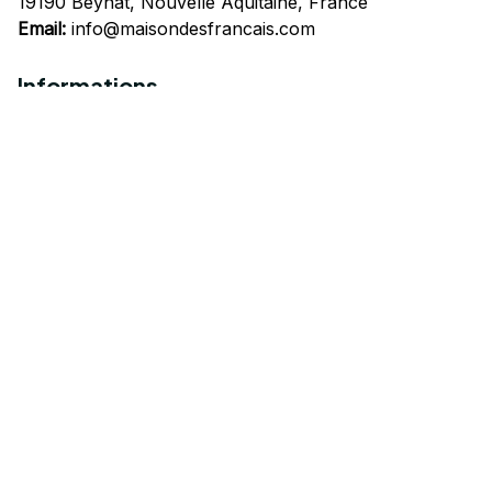
19190 Beynat, Nouvelle Aquitaine, France
Email:
info@maisondesfrancais.com
Informations
À propos de nous
Suivre Votre Commande
Questions fréquemment posées
Nous contacter
Mentions Légales
Politique de confidentialité
Conditions Générales d'Utilisation
Expédition et livraison