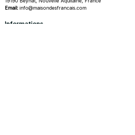
19190 Beynat, Nouvelle Aquitaine, France
Email:
info@maisondesfrancais.com
Informations
À propos de nous
Suivre Votre Commande
Questions fréquemment posées
Nous contacter
Mentions Légales
Politique de confidentialité
Conditions Générales d'Utilisation
Expédition et livraison