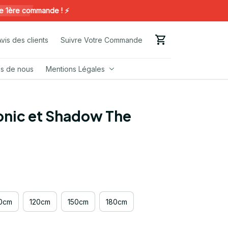
e commande ! ⚡️
Avis des clients
Suivre Votre Commande
s de nous
Mentions Légales
onic et Shadow The 
0cm
120cm
150cm
180cm