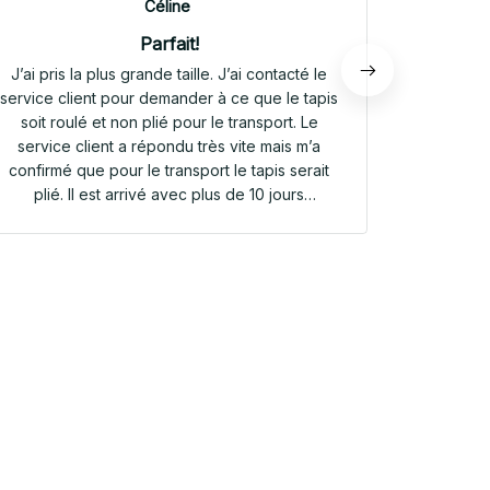
Céline
Parfait!
J’ai pris la plus grande taille. J’ai contacté le
Envoi rap
service client pour demander à ce que le tapis
tapis rep
soit roulé et non plié pour le transport. Le
service client a répondu très vite mais m’a
confirmé que pour le transport le tapis serait
plié. Il est arrivé avec plus de 10 jours
d’avance. Il était plié dans une valisette en
toile. Il a repris sa forme en quelques heures!
Et le motif est parfait. Même le dessous
antidérapant du tapis est très joli! Je suis
extrêmement satisfaite de mon achat!!! Merci
beaucoup