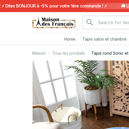
ites BONJOUR à -5% pour votre 1ère commande ! ⚡️
🚚 LIVR
Home
Tapis salon et chambre
Maison
Tous les produits
Tapis rond Sonic 