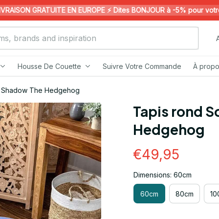
AISON GRATUITE EN EUROPE ⚡️ Dites BONJOUR à -5% pour votre 1èr
Housse De Couette
Suivre Votre Commande
À propo
et Shadow The Hedgehog
Tapis rond S
Hedgehog
€49,95
Dimensions: 60cm
60cm
80cm
10