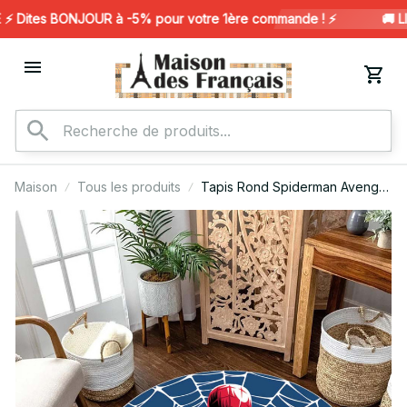
 Dites BONJOUR à -5% pour votre 1ère commande ! ⚡️
🚚 LI
Maison
Tous les produits
Tapis Rond Spiderman Avenger
Marvel 1006