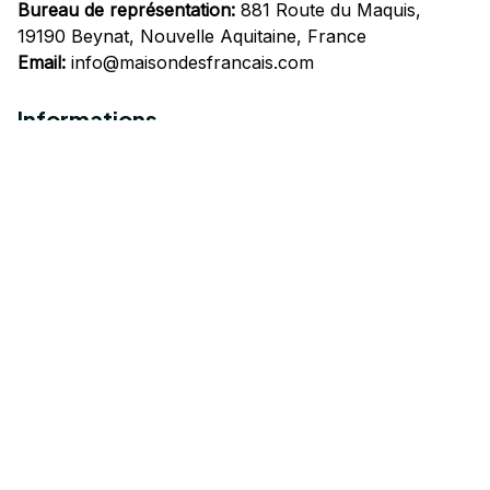
Bureau de représentation:
 881 Route du Maquis, 
19190 Beynat, Nouvelle Aquitaine, France
Email:
info@maisondesfrancais.com
Informations
À propos de nous
Suivre Votre Commande
Questions fréquemment posées
Nous contacter
Mentions Légales
Politique de confidentialité
Conditions Générales d'Utilisation
Expédition et livraison