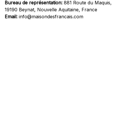
Bureau de représentation:
 881 Route du Maquis, 
19190 Beynat, Nouvelle Aquitaine, France
Email:
info@maisondesfrancais.com
Informations
À propos de nous
Suivre Votre Commande
Questions fréquemment posées
Nous contacter
Mentions Légales
Politique de confidentialité
Conditions Générales d'Utilisation
Expédition et livraison