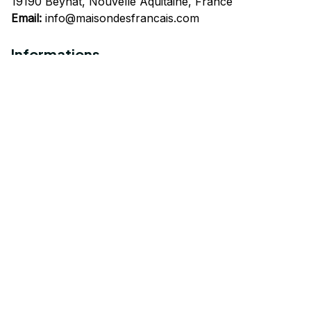
19190 Beynat, Nouvelle Aquitaine, France
Email:
info@maisondesfrancais.com
Informations
À propos de nous
Suivre Votre Commande
Questions fréquemment posées
Nous contacter
Mentions Légales
Politique de confidentialité
Conditions Générales d'Utilisation
Expédition et livraison