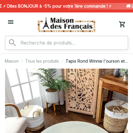
 Dites BONJOUR à -5% pour votre 1ère commande ! ⚡️
🚚 L
Maison
Tous les produits
Tapis Rond Winnie l'ourson et
Porcinet dans les personnages
de Winnie l'ourson