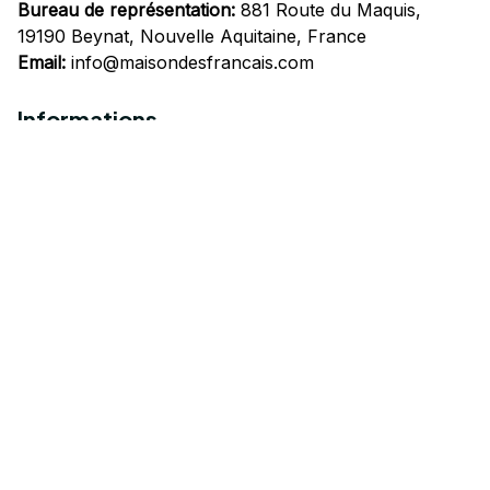
Bureau de représentation:
 881 Route du Maquis, 
19190 Beynat, Nouvelle Aquitaine, France
Email:
info@maisondesfrancais.com
Informations
À propos de nous
Suivre Votre Commande
Questions fréquemment posées
Nous contacter
Mentions Légales
Politique de confidentialité
Conditions Générales d'Utilisation
Expédition et livraison