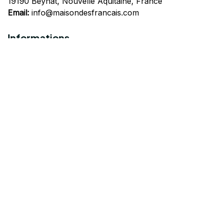
19190 Beynat, Nouvelle Aquitaine, France
Email:
info@maisondesfrancais.com
Informations
À propos de nous
Suivre Votre Commande
Questions fréquemment posées
Nous contacter
Mentions Légales
Politique de confidentialité
Conditions Générales d'Utilisation
Expédition et livraison