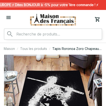
OPE ⚡️ Dites BONJOUR à -5% pour votre 1ère commande ! ⚡️
Maison
Tous les produits
Tapis Roronoa Zoro Chapeau
de Paille One Piece 01 Tapis de
chambre