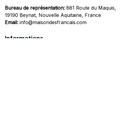
Bureau de représentation:
 881 Route du Maquis, 
19190 Beynat, Nouvelle Aquitaine, France
Email:
info@maisondesfrancais.com
Informations
À propos de nous
Suivre Votre Commande
Questions fréquemment posées
Nous contacter
Mentions Légales
Politique de confidentialité
Conditions Générales d'Utilisation