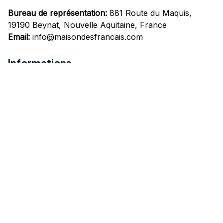
Bureau de représentation:
 881 Route du Maquis, 
19190 Beynat, Nouvelle Aquitaine, France
Email:
info@maisondesfrancais.com
Informations
À propos de nous
Suivre Votre Commande
Questions fréquemment posées
Nous contacter
Mentions Légales
Politique de confidentialité
Conditions Générales d'Utilisation