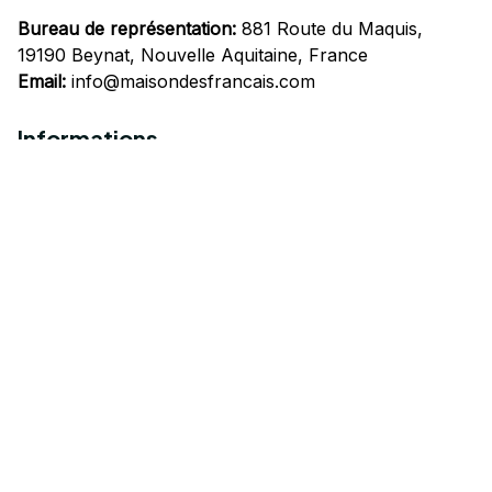
Bureau de représentation:
 881 Route du Maquis, 
19190 Beynat, Nouvelle Aquitaine, France
Email:
info@maisondesfrancais.com
Informations
À propos de nous
Suivre Votre Commande
Questions fréquemment posées
Nous contacter
Mentions Légales
Politique de confidentialité
Conditions Générales d'Utilisation