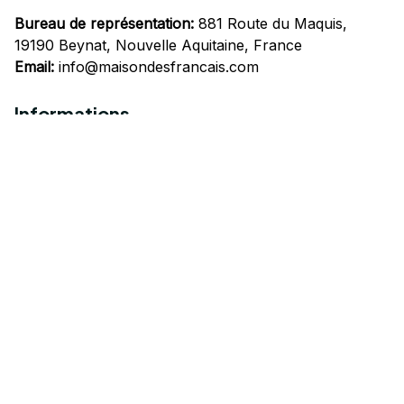
Bureau de représentation:
 881 Route du Maquis, 
19190 Beynat, Nouvelle Aquitaine, France
Email:
info@maisondesfrancais.com
Informations
À propos de nous
Suivre Votre Commande
Questions fréquemment posées
Nous contacter
Mentions Légales
Politique de confidentialité
Conditions Générales d'Utilisation