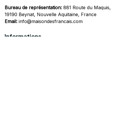
Bureau de représentation:
 881 Route du Maquis, 
19190 Beynat, Nouvelle Aquitaine, France
Email:
info@maisondesfrancais.com
Informations
À propos de nous
Suivre Votre Commande
Questions fréquemment posées
Nous contacter
Mentions Légales
Politique de confidentialité
Conditions Générales d'Utilisation