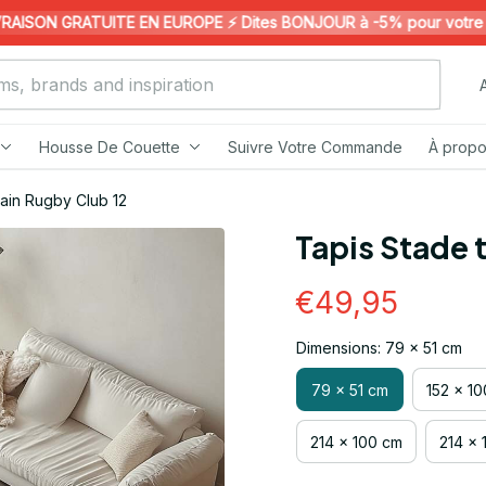
ISON GRATUITE EN EUROPE ⚡️ Dites BONJOUR à -5% pour votre 1ère
Housse De Couette
Suivre Votre Commande
À propo
ain Rugby Club 12
Tapis Stade 
€49,95
Dimensions: 79 x 51 cm
79 x 51 cm
152 x 1
214 x 100 cm
214 x 