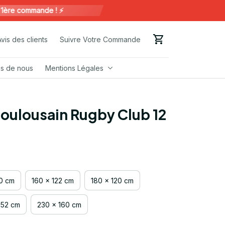
 commande ! ⚡️
Avis des clients
Suivre Votre Commande
s de nous
Mentions Légales
toulousain Rugby Club 12
00 cm
160 x 122 cm
180 x 120 cm
152 cm
230 x 160 cm