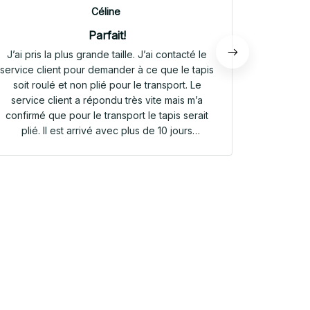
Céline
Parfait!
J’ai pris la plus grande taille. J’ai contacté le
Envoi rap
service client pour demander à ce que le tapis
tapis rep
soit roulé et non plié pour le transport. Le
service client a répondu très vite mais m’a
confirmé que pour le transport le tapis serait
plié. Il est arrivé avec plus de 10 jours
d’avance. Il était plié dans une valisette en
toile. Il a repris sa forme en quelques heures!
Et le motif est parfait. Même le dessous
antidérapant du tapis est très joli! Je suis
extrêmement satisfaite de mon achat!!! Merci
beaucoup