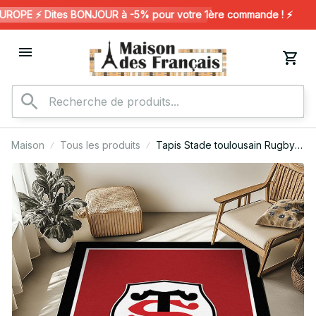
OPE ⚡️ Dites BONJOUR à -5% pour votre 1ère commande ! ⚡️
Maison
Tous les produits
Tapis Stade toulousain Rugby
Club 17