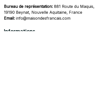
Bureau de représentation:
 881 Route du Maquis, 
19190 Beynat, Nouvelle Aquitaine, France
Email:
info@maisondesfrancais.com
Informations
À propos de nous
Suivre Votre Commande
Questions fréquemment posées
Nous contacter
Mentions Légales
Politique de confidentialité
Conditions Générales d'Utilisation