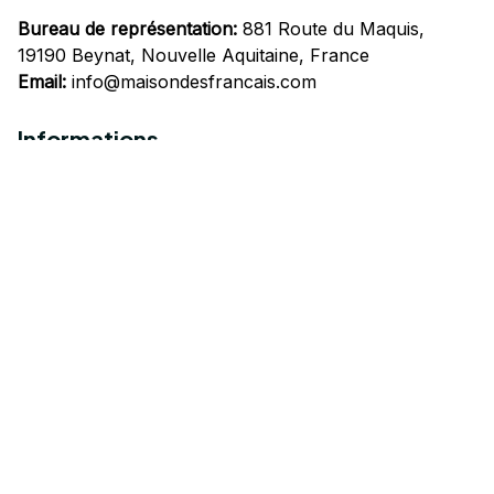
Bureau de représentation:
 881 Route du Maquis, 
19190 Beynat, Nouvelle Aquitaine, France
Email:
info@maisondesfrancais.com
Informations
À propos de nous
Suivre Votre Commande
Questions fréquemment posées
Nous contacter
Mentions Légales
Politique de confidentialité
Conditions Générales d'Utilisation